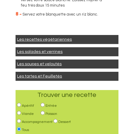
feu très doux 15 minutes
8 -
Servez votre blanquette avec un riz blanc.
Les recettes végétariennes
Les salades et verrines
Les soupes et veloutés
Les tartes et Feuilletés
Trouver une recette
Apéritif
Entrée
Viande
Poisson
Accompagnement
Dessert
Tous