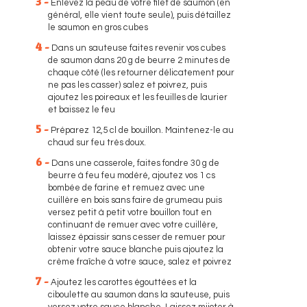
3 -
Enlevez la peau de votre filet de saumon (en
général, elle vient toute seule), puis détaillez
le saumon en gros cubes
4 -
Dans un sauteuse faites revenir vos cubes
de saumon dans 20 g de beurre 2 minutes de
chaque côté (les retourner délicatement pour
ne pas les casser) salez et poivrez, puis
ajoutez les poireaux et les feuilles de laurier
et baissez le feu
5 -
Préparez 12,5 cl de bouillon. Maintenez-le au
chaud sur feu très doux.
6 -
Dans une casserole, faites fondre 30 g de
beurre à feu feu modéré, ajoutez vos 1 cs
bombée de farine et remuez avec une
cuillère en bois sans faire de grumeau puis
versez petit à petit votre bouillon tout en
continuant de remuer avec votre cuillère,
laissez épaissir sans cesser de remuer pour
obtenir votre sauce blanche puis ajoutez la
crème fraîche à votre sauce, salez et poivrez
7 -
Ajoutez les carottes égouttées et la
ciboulette au saumon dans la sauteuse, puis
versez votre sauce blanche. Laissez mijoter à