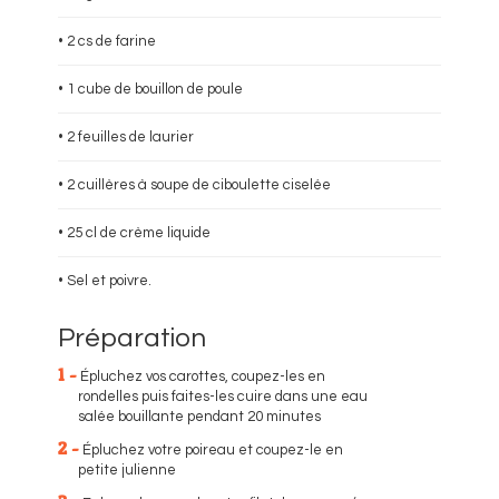
• 2 cs de farine
• 1 cube de bouillon de poule
• 2 feuilles de laurier
• 2 cuillères à soupe de ciboulette ciselée
• 25 cl de crème liquide
• Sel et poivre.
Préparation
1 -
Épluchez vos carottes, coupez-les en
rondelles puis faites-les cuire dans une eau
salée bouillante pendant 20 minutes
2 -
Épluchez votre poireau et coupez-le en
petite julienne