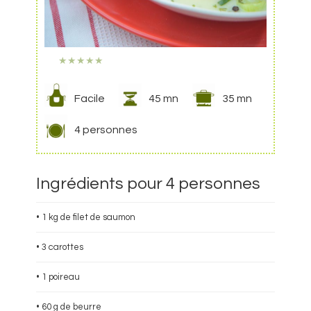
★
★
★
★
★
Facile
45 mn
35 mn
4 personnes
Ingrédients pour 4 personnes
• 1 kg de filet de saumon
• 3 carottes
• 1 poireau
• 60 g de beurre