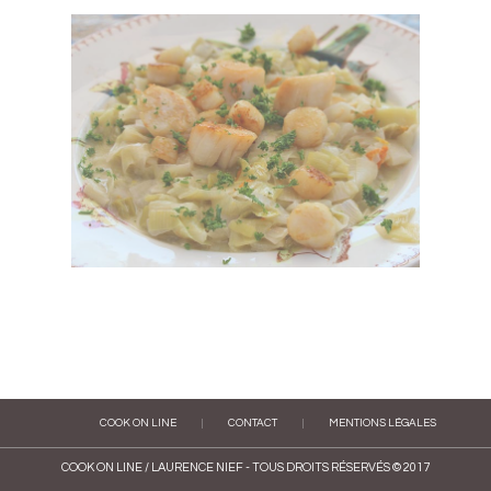
COOK ON LINE
|
CONTACT
|
MENTIONS LÉGALES
COOK ON LINE / LAURENCE NIEF - TOUS DROITS RÉSERVÉS © 2017