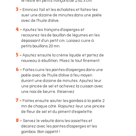
le reste en petits tronçons de 2 ou 3 cm.
3 -
Emincez l'ail et les échalotes et faites-les
suer une dizaine de minutes dans une poêle
avec de l'huile d'olive.
4 -
Ajoutez les tronçons d'asperges et
recouvrez-les de bouillon de légumes en les
dépassant d'un petit cm. Laissez cuire à
petits bouillons 20 mn.
5 -
Ajoutez ensuite la crème liquide et portez de
nouveau à ébullition. Mixez le tout finement.
6 -
Faites cuire les pointes d'asperges dans une
poêle avec de l'huile d'olive à feu moyen
durant une dizaine de minutes. Ajoutez leur
une pincée de sel et achevez la cuisson avec
une noix de beurre. Réservez
7 -
Faites ensuite sauter les gambas à la poêle 2
mn de chaque côté. Rajoutez-leur une pincée
de fleur de sel et du piment d'espelette.
8 -
Servez le velouté dans les assiettes et
décorez avec les pointes d'asperges et les
gambas. Bon appétit !