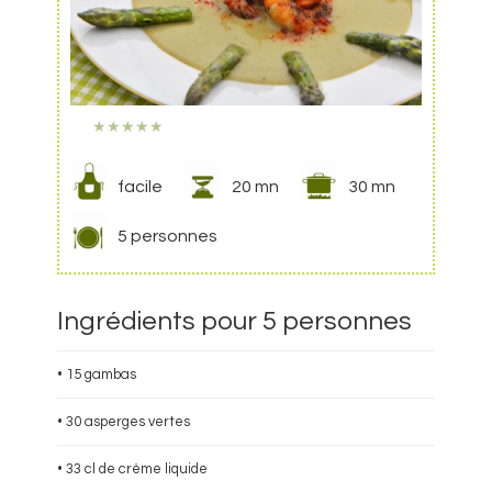
★
★
★
★
★
facile
20 mn
30 mn
5 personnes
Ingrédients pour 5 personnes
• 15 gambas
• 30 asperges vertes
• 33 cl de crème liquide