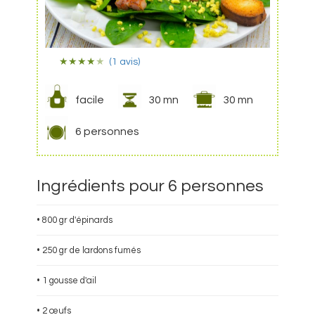
★
★
★
★
★
(1 avis)
facile
30 mn
30 mn
6 personnes
Ingrédients pour 6 personnes
• 800 gr d'épinards
• 250 gr de lardons fumés
• 1 gousse d'ail
• 2 œufs