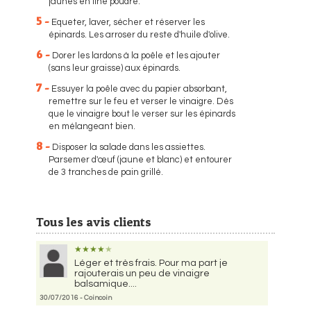
jaunes en fine poudre.
5 -
Equeter, laver, sécher et réserver les
épinards. Les arroser du reste d'huile d'olive.
6 -
Dorer les lardons à la poêle et les ajouter
(sans leur graisse) aux épinards.
7 -
Essuyer la poêle avec du papier absorbant,
remettre sur le feu et verser le vinaigre. Dès
que le vinaigre bout le verser sur les épinards
en mélangeant bien.
8 -
Disposer la salade dans les assiettes.
Parsemer d'œuf (jaune et blanc) et entourer
de 3 tranches de pain grillé.
Tous les avis clients
★
★
★
★
★
Léger et très frais. Pour ma part je
rajouterais un peu de vinaigre
balsamique....
30/07/2016 - Coincoin