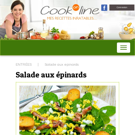
Connexion
ENTRÉES
|
Salade aux epinards
Salade aux épinards