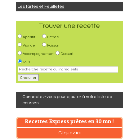
Les tartes et Feuilletés
Trouver une recette
Apéritif
Entrée
Viande
Poisson
Accompagnement
Dessert
Tous
Connectez-vous pour ajouter à votre liste de
courses
Recettes Express prêtes en 30 mn !
Cliquez ici