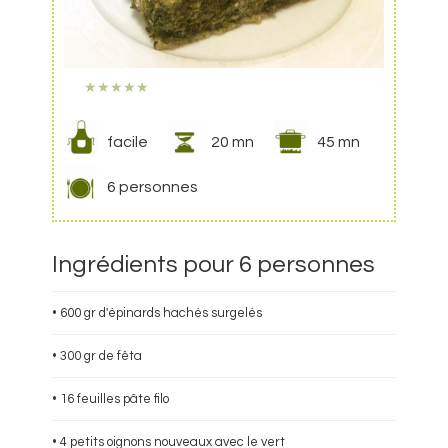
★
★
★
★
★
facile
20 mn
45 mn
6 personnes
Ingrédients pour 6 personnes
• 600 gr d'épinards hachés surgelés
• 300 gr de fêta
• 16 feuilles pâte filo
• 4 petits oignons nouveaux avec le vert