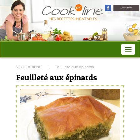
Connexion
VÉGÉTARIENS
|
Feuillete aux epinards
Feuilleté aux épinards