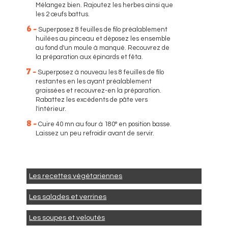
Mélangez bien. Rajoutez les herbes ainsi que
les 2 œufs battus.
6 -
Superposez 8 feuilles de filo préalablement
huilées au pinceau et déposez les ensemble
au fond d'un moule à manqué. Recouvrez de
la préparation aux épinards et fêta.
7 -
Superposez à nouveau les 8 feuilles de filo
restantes en les ayant préalablement
graissées et recouvrez-en la préparation.
Rabattez les excédents de pâte vers
l'intérieur.
8 -
Cuire 40 mn au four à 180° en position basse.
Laissez un peu refroidir avant de servir.
Les recettes végétariennes
Les salades et verrines
Les soupes et veloutés