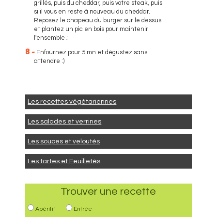
grillés, puis du cheddar, puis votre steak, puis
si il vous en reste à nouveau du cheddar.
Reposez le chapeau du burger sur le dessus
et plantez un pic en bois pour maintenir
l'ensemble ;
8 -
Enfournez pour 5 mn et dégustez sans
attendre :)
Les recettes végétariennes
Les salades et verrines
Les soupes et veloutés
Les tartes et Feuilletés
Trouver une recette
Apéritif
Entrée