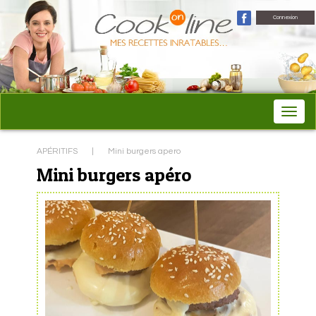
Connexion
APÉRITIFS
|
Mini burgers apero
Mini burgers apéro