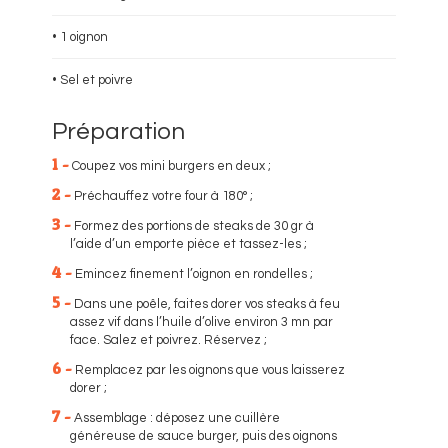
• 1 oignon
• Sel et poivre
Préparation
1 -
Coupez vos mini burgers en deux ;
2 -
Préchauffez votre four à 180° ;
3 -
Formez des portions de steaks de 30 gr à
l’aide d’un emporte pièce et tassez-les ;
4 -
Emincez finement l’oignon en rondelles ;
5 -
Dans une poêle, faites dorer vos steaks à feu
assez vif dans l’huile d’olive environ 3 mn par
face. Salez et poivrez. Réservez ;
6 -
Remplacez par les oignons que vous laisserez
dorer ;
7 -
Assemblage : déposez une cuillère
généreuse de sauce burger, puis des oignons