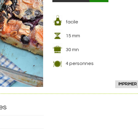
facile
15 mm
30 mn
4 personnes
es