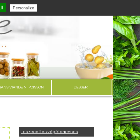
ll
Personalize
Connexion
SANS VIANDE NI POISSON
DESSERT
Les recettes végétariennes