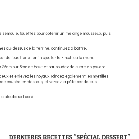
e semoule, fouettez pour obtenir un mélange mousseux, puis
nes au-dessus de la terrine, continuez à battre.
r de fouetter et enfin ajouter le kirsch ou le rhum.
x 25cm sur 5cm de haut et saupoudez de sucre en poudre.
deux et enlevez les noyaux. Rincez également les myrtilles
face coupée en-dessous, et versez la pâte par dessus.
lafoutis soit doré.
DERNIERES RECETTES "SPÉCIAL DESSERT"