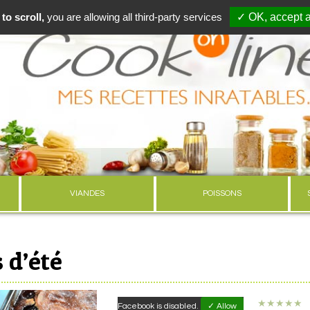
to scroll,
you are allowing all third-party services
✓ OK, accept a
VIANDES
POISSONS
 d’été
★
★
★
★
★
Facebook is disabled.
✓ Allow