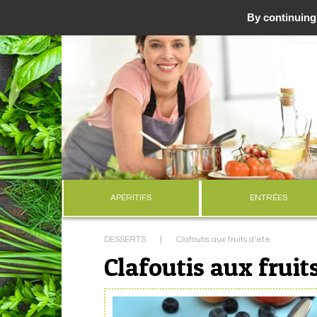
By continuing 
APÉRITIFS
ENTRÉES
DESSERTS
|
Clafoutis aux fruits d’ete
Clafoutis aux fruits