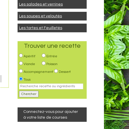
Les salades et verrines
Les soupes et veloutés
Les tartes et Feuilletés
Trouver une recette
Apéritif
Entrée
Viande
Poisson
Accompagnement
Dessert
Tous
Connectez-vous pour ajouter
à votre liste de courses