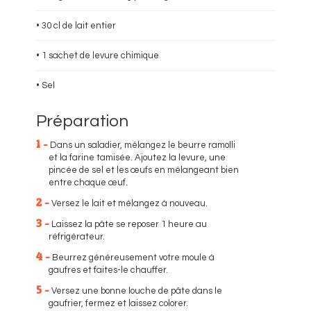
• 30 cl de lait entier
• 1 sachet de levure chimique
• Sel
Préparation
1 -
Dans un saladier, mélangez le beurre ramolli
et la farine tamisée. Ajoutez la levure, une
pincée de sel et les œufs en mélangeant bien
entre chaque œuf.
2 -
Versez le lait et mélangez à nouveau.
3 -
Laissez la pâte se reposer 1 heure au
réfrigérateur.
4 -
Beurrez généreusement votre moule à
gaufres et faites-le chauffer.
5 -
Versez une bonne louche de pâte dans le
gaufrier, fermez et laissez colorer.