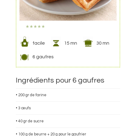
★
★
★
★
★
facile
15 mn
30 mn
6 gaufres
Ingrédients pour 6 gaufres
• 200 gr de farine
• 3 œufs
• 40 gr de sucre
• 100 g de beurre + 20 g pour le gaufrier