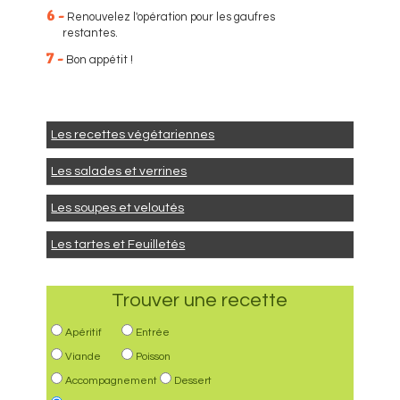
6 -
Renouvelez l'opération pour les gaufres
restantes.
7 -
Bon appétit !
Les recettes végétariennes
Les salades et verrines
Les soupes et veloutés
Les tartes et Feuilletés
Trouver une recette
Apéritif
Entrée
Viande
Poisson
Accompagnement
Dessert