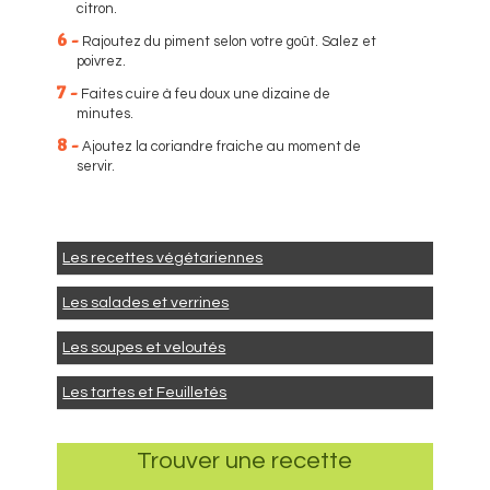
citron.
6 -
Rajoutez du piment selon votre goût. Salez et
poivrez.
7 -
Faites cuire à feu doux une dizaine de
minutes.
8 -
Ajoutez la coriandre fraiche au moment de
servir.
Les recettes végétariennes
Les salades et verrines
Les soupes et veloutés
Les tartes et Feuilletés
Trouver une recette