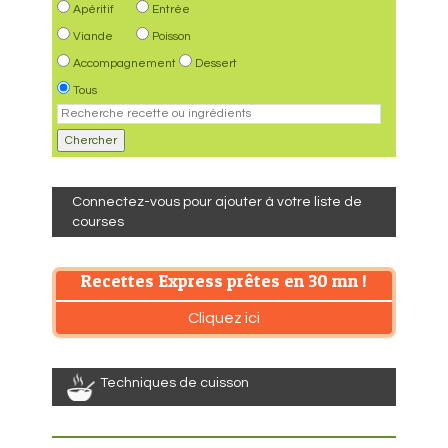
Apéritif
Entrée
Viande
Poisson
Accompagnement
Dessert
Tous
Connectez-vous pour ajouter à votre liste de
courses
Recettes Express prêtes en 30 mn !
Cliquez ici
Techniques de cuisson