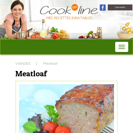
Connexion
VIANDES
|
Meatloaf
Meatloaf