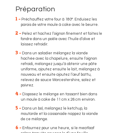
Préparation
1 -
Préchauffez votre four à 180°. Enduisez les
parois de votre moule à cake avec le beurre.
2 -
Pelez et hachez l’oignon finement et faites le
fondre dans un poêle avec l’huile d’olive et
laissez refroidir.
3 -
Dans un saladier mélangez la viande
hachée avec la chapelure, ensuite l’oignon
refroidi, mélangez jusqu’à obtenir une pâte
uniforme, ajoutez ensuite le lait, mélangez à
nouveau et ensuite ajoutez l’œuf battu,
relevez de sauce Worcestershire, salez et
poivrez.
4 -
Disposez le mélange en tassant bien dans
un moule à cake de 11 cm x 26 cm environ.
5 -
Dans un bol, mélangez le ketchup, la
moutarde et la cassonade nappez la viande
de ce mélange.
6 -
Enfournez pour une heure, si le meatloaf