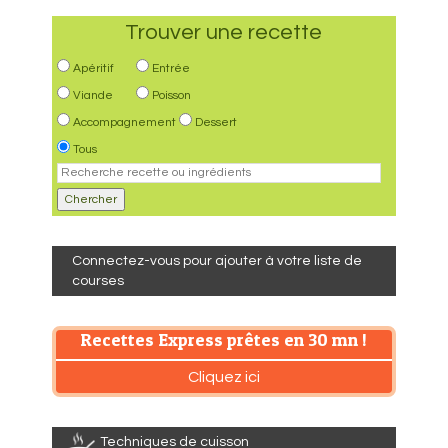
Trouver une recette
Apéritif
Entrée
Viande
Poisson
Accompagnement
Dessert
Tous
Connectez-vous pour ajouter à votre liste de
courses
Recettes Express prêtes en 30 mn !
Cliquez ici
Techniques de cuisson