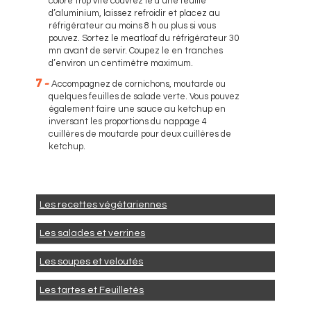
colore trop vite couvrez le d’une feuille
d’aluminium, laissez refroidir et placez au
réfrigérateur au moins 8 h ou plus si vous
pouvez. Sortez le meatloaf du réfrigérateur 30
mn avant de servir. Coupez le en tranches
d’environ un centimètre maximum.
7 -
Accompagnez de cornichons, moutarde ou
quelques feuilles de salade verte. Vous pouvez
également faire une sauce au ketchup en
inversant les proportions du nappage 4
cuillères de moutarde pour deux cuillères de
ketchup.
Les recettes végétariennes
Les salades et verrines
Les soupes et veloutés
Les tartes et Feuilletés