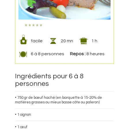
★
★
★
★
★
facile
20 mn
1 h
6 à 8 personnes
Repos :
8 heures
Ingrédients pour 6 à 8
personnes
• 750 gr de bœuf haché (en barquette à 15-20% de
matières grasses ou mieux basse côte ou paleron)
• 1 oignon
• 1 œuf